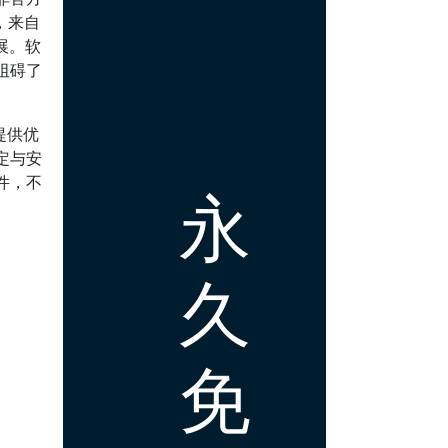
，来自
展。软
阻碍了
提供优
定与安
件，不
永
久
免