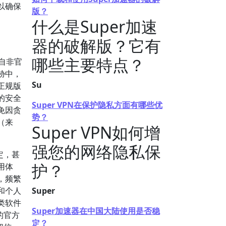
以确保
版？
什么是Super加速
器的破解版？它有
哪些主要特点？
自非官
胁中，
Su
正规版
的安全
Super VPN在保护隐私方面有哪些优
免因贪
势？
（来
Super VPN如何增
强您的网络隐私保
定，甚
护？
用体
，频繁
和个人
Super
类软件
Super加速器在中国大陆使用是否稳
的官方
定？