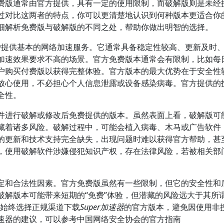
费版通常由官方提供，具有一定的使用限制，而破解版则是未经
过对比这两者的特点，你可以更清楚地认识到何种版本更适合你
细解析免费版与破解版的不同之处，帮助你做出明智的选择。
户提供基本的网络加速服务。它通常具备稳定性较高、更新及时
加速效果要求不高的场景。官方免费版本通常会有限制，比如每
户购买付费版以获得完整体验。官方版本的最大优势在于安全性
放心使用，不必担心个人信息泄露或设备感染病毒。官方提供的
全性。
件进行破解或修改后免费提供的版本。虽然表面上看，破解版可
藏着诸多风险。破解过程中，可能会植入病毒、木马或广告软件
的更新和技术支持完全缺失，出现问题时难以获得官方帮助，甚
，使用破解软件涉嫌侵犯知识产权，存在法律风险，若被相关部
定和合法性因素。官方免费版虽然有一些限制，但它的安全性和
解版本可能带来短期的“免费”体验，但潜藏的风险远大于其所谓
议始终选择正规渠道下载
Super加速器
的官方版本，避免因使用非
速器的建议，可以参考中国网络安全协会的官方指南