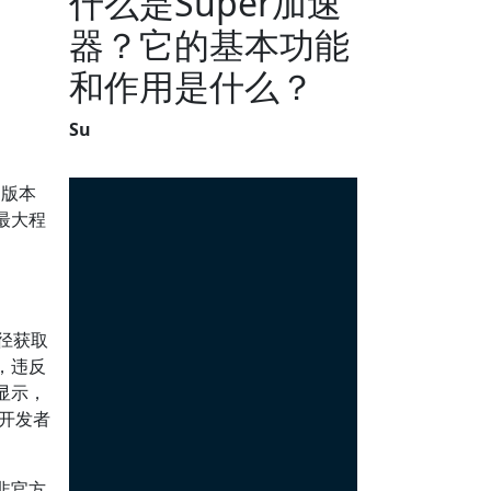
什么是Super加速
器？它的基本功能
和作用是什么？
Su
的版本
最大程
径获取
，违反
显示，
开发者
非官方